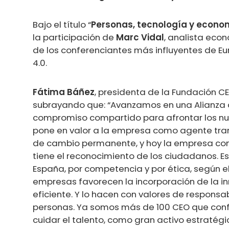
Bajo el título “
Personas, tecnología y econo
la participación de
Marc Vidal
, analista eco
de los conferenciantes más influyentes de Eu
4.0.
Fátima Báñez
, presidenta de la Fundación C
subrayando que: “Avanzamos en una Alianza q
compromiso compartido para afrontar los nue
pone en valor a la empresa como agente tr
de cambio permanente, y hoy la empresa como 
tiene el reconocimiento de los ciudadanos. Es
España, por competencia y por ética, según 
empresas favorecen la incorporación de la i
eficiente. Y lo hacen con valores de responsabi
personas. Ya somos más de 100 CEO que confí
cuidar el talento, como gran activo estratég