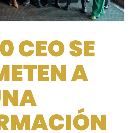
0 CEO SE
ETEN A
UNA
RMACIÓN