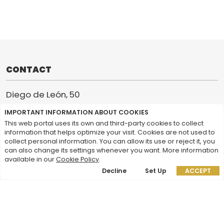
CONTACT
Diego de León, 50
28006 Madrid
IMPORTANT INFORMATION ABOUT COOKIES
+34 915 663 400
This web portal uses its own and third-party cookies to collect
information that helps optimize your visit. Cookies are not used to
collect personal information. You can allow its use or reject it, you
CIF: G-78125366
can also change its settings whenever you want. More information
fundacion@fundacionceoe.es
available in our
Cookie Policy
.
Decline
Set Up
ACCEPT
EXPLORE CEOE FOUNDATION