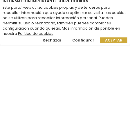
INFORMACIÓN IMPORTANTE SOBRE COOKIES
CIF: G-78125366
Este portal web utiliza cookies propias y de terceros para
fundacion@fundacionceoe.es
recopilar información que ayuda a optimizar su visita. Las cookies
no se utilizan para recopilar información personal. Puedes
permitir su uso o rechazarlo, también puedes cambiar su
configuración cuando quieras. Más información disponible en
nuestra
Política de cookies
.
Rechazar
Configurar
ACEPTAR
EXPLORA FUNDACIÓN CEOE
La Fundación
Proyectos
Actualidad
Contacto
© 2026 FUNDACIÓN CEOE
Fundación Confederación Española de Organizaciones
Empresariales
ceoe.es